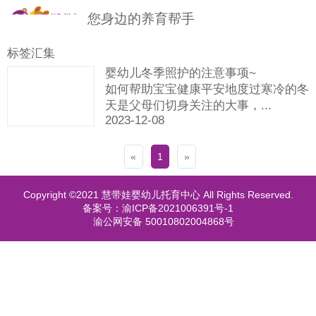
您身边的养育帮手
标签汇集
品
婴幼儿冬季照护的注意事项~
牌
日
如何帮助宝宝健康平安地度过寒冷的冬
天是父母们切身关注的大事，...
故
间
早
2023-12-08
事
养
期
豆
«
1
»
育
智
苗
在
Copyright ©2021 慧带娃婴幼儿托育中心 All Rights Reserved.
能
在
线
培
备案号：渝ICP备2021006391号-1
渝公网安备 50010802004868号
线
测
养
托
评
体
育
在
系
知
线
合
识
看
伙
返