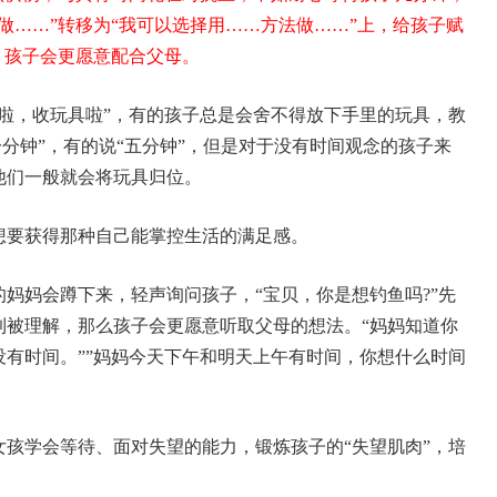
做……”转移为“我可以选择用……方法做……”上，给孩子赋
，孩子会更愿意配合父母。
啦，收玩具啦”，有的孩子总是会舍不得放下手里的玩具，教
一分钟”，有的说“五分钟”，但是对于没有时间观念的孩子来
他们一般就会将玩具归位。
想要获得那种自己能掌控生活的满足感。
妈妈会蹲下来，轻声询问孩子，“宝贝，你是想钓鱼吗?”先
到被理解，那么孩子会更愿意听取父母的想法。“妈妈知道你
有时间。”
”妈妈今天下午和明天上午有时间，你想什么时间
孩学会等待、面对失望的能力，锻炼孩子的“失望肌肉”，培