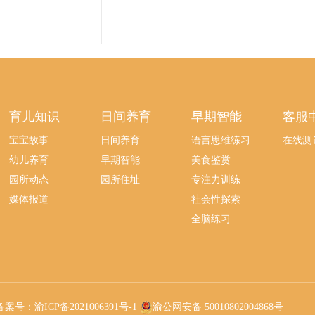
育儿知识
日间养育
早期智能
客服
宝宝故事
日间养育
语言思维练习
在线测
幼儿养育
早期智能
美食鉴赏
园所动态
园所住址
专注力训练
媒体报道
社会性探索
全脑练习
备案号：渝ICP备2021006391号-1
渝公网安备 50010802004868号