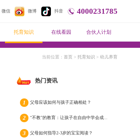
4000231785
微信
微博
抖音
托育知识
在线看园
合伙人计划
当前位置：
首页
>
托育知识
>
幼儿养育
热门资讯
父母应该如何与孩子正确相处？
“不教”的教育：让孩子在自由中学会成...
父母如何指导2-3岁的宝宝阅读？