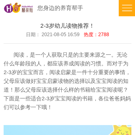
您身边的养育帮手
品
2-3岁幼儿读物推荐！
日期： 2021-08-05 16:59
热度：2788
牌
日
故
间
早
阅读，是一个人获取只是的主要来源之一。无论
事
养
期
豆
什么年龄段的人，都应该养成阅读的习惯。而对于为
育
智
苗
在
2-3岁的宝宝而言，阅读启蒙是一件十分重要的事情，
父母应该做好宝宝启蒙读物的选择以及宝宝阅读的知
能
在
线
培
道！那么父母应该选择什么样的书籍给宝宝阅读呢？
线
测
养
托
下面是一些适合2-3岁宝宝阅读的书籍，各位爸爸妈妈
们可以参考一下哦！
评
体
育
在
系
知
线
合
识
看
伙
返