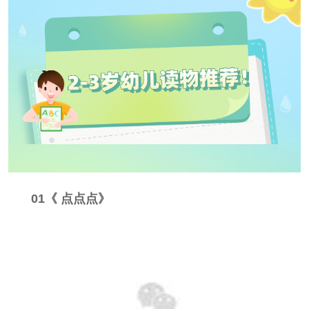
园
人
回
计
首
划
页
01《 点点点》