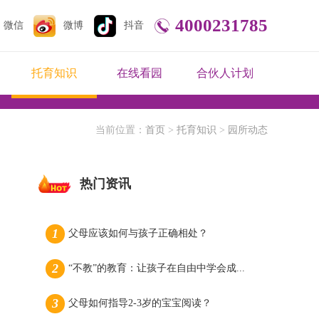
4000231785
微信
微博
抖音
托育知识
在线看园
合伙人计划
当前位置：
首页
>
托育知识
>
园所动态
热门资讯
父母应该如何与孩子正确相处？
“不教”的教育：让孩子在自由中学会成...
父母如何指导2-3岁的宝宝阅读？